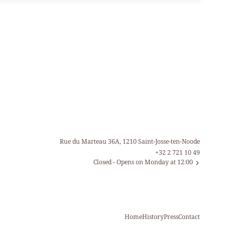
Rue du Marteau 36A, 1210 Saint-Josse-ten-Noode
+32 2 721 10 49
Closed
- Opens on Monday at 12:00
Home
History
Press
Contact