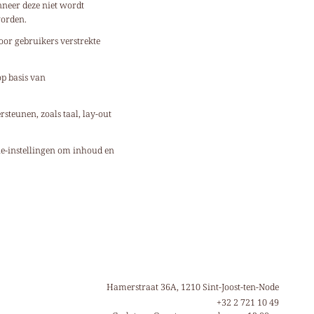
nneer deze niet wordt
worden.
oor gebruikers verstrekte
op basis van
rsteunen, zoals taal, lay-out
ie-instellingen om inhoud en
Hamerstraat 36A, 1210 Sint-Joost-ten-Node
+32 2 721 10 49