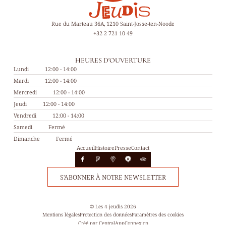
Rue du Marteau 36A, 1210 Saint-Josse-ten-Noode
+32 2 721 10 49
HEURES D'OUVERTURE
Lundi
12:00 - 14:00
Mardi
12:00 - 14:00
Mercredi
12:00 - 14:00
Jeudi
12:00 - 14:00
Vendredi
12:00 - 14:00
Samedi
Fermé
Dimanche
Fermé
Accueil
Histoire
Presse
Contact
S'ABONNER À NOTRE NEWSLETTER
© Les 4 jeudis 2026
Mentions légales
Protection des données
Paramètres des cookies
Créé par CentralApp
Connexion